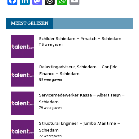
o
n
o
s
p
a
n
a
h
h
m
o
n
p
c
k
st
re
at
ai
k
MEEST GELEZEN
e
e
o
a
s
l
b
dI
d
d
A
Schilder Schiedam – Ymatch – Schiedam
o
n
118 weergaven
o
s
p
o
n
p
k
Belastingadviseur, Schiedam – Confido
Finance – Schiedam
89 weergaven
Servicemedewerker Kassa – Albert Heijn –
Schiedam
79 weergaven
Structural Engineer – Jumbo Maritime –
Schiedam
72 weergaven