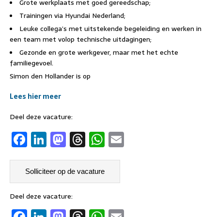
Grote werkplaats met goed gereedschap;
Trainingen via Hyundai Nederland;
Leuke collega’s met uitstekende begeleiding en werken in
een team met volop technische uitdagingen;
Gezonde en grote werkgever, maar met het echte
familiegevoel.
Simon den Hollander is op
Lees hier meer
Deel deze vacature:
F
Li
M
T
W
E
a
n
a
h
h
m
c
k
st
re
at
ai
e
e
o
a
s
l
b
dI
d
d
A
Deel deze vacature:
F
Li
M
T
W
E