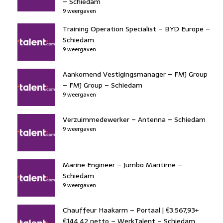
– Schiedam
9 weergaven
Training Operation Specialist – BYD Europe –
Schiedam
9 weergaven
Aankomend Vestigingsmanager – FMJ Group
– FMJ Group – Schiedam
9 weergaven
Verzuimmedewerker – Antenna – Schiedam
9 weergaven
Marine Engineer – Jumbo Maritime –
Schiedam
9 weergaven
Chauffeur Haakarm – Portaal | €3.567,93+
€144,42 netto – WerkTalent – Schiedam