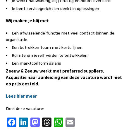
Je werkt nauwkeurig, blijft rustig en houdt overzicht
Je bent servicegericht en denkt in oplossingen
Wij maken je blij met
Een afwisselende functie met veel contact binnen de
organisatie
Een betrokken team met korte lijnen
Ruimte om jezelf verder te ontwikkelen
Een marktconform salaris
Zeeuw & Zeeuw werkt met preferred suppliers.
Acquisitie naar aanleiding van deze vacature wordt niet
op prijs gesteld.
Lees hier meer
Deel deze vacature:
F
Li
M
T
W
E