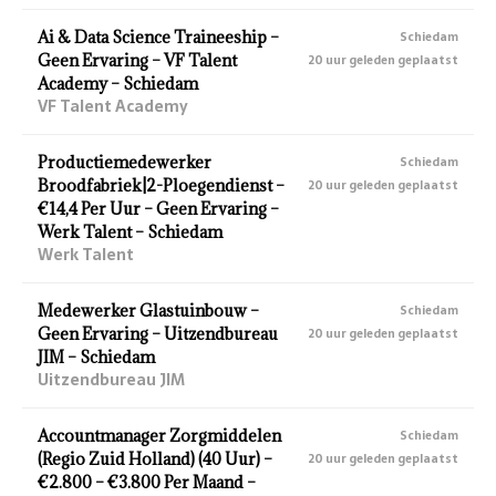
Ai & Data Science Traineeship –
Schiedam
Geen Ervaring – VF Talent
20 uur geleden geplaatst
Academy – Schiedam
VF Talent Academy
Productiemedewerker
Schiedam
Broodfabriek|2-Ploegendienst –
20 uur geleden geplaatst
€14,4 Per Uur – Geen Ervaring –
Werk Talent – Schiedam
Werk Talent
Medewerker Glastuinbouw –
Schiedam
Geen Ervaring – Uitzendbureau
20 uur geleden geplaatst
JIM – Schiedam
Uitzendbureau JIM
Accountmanager Zorgmiddelen
Schiedam
(Regio Zuid Holland) (40 Uur) –
20 uur geleden geplaatst
€2.800 – €3.800 Per Maand –