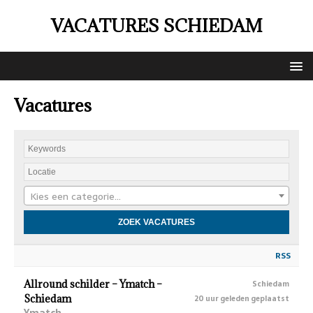
VACATURES SCHIEDAM
Vacatures
Kies een categorie…
RSS
Allround schilder – Ymatch –
Schiedam
Schiedam
20 uur geleden geplaatst
Ymatch