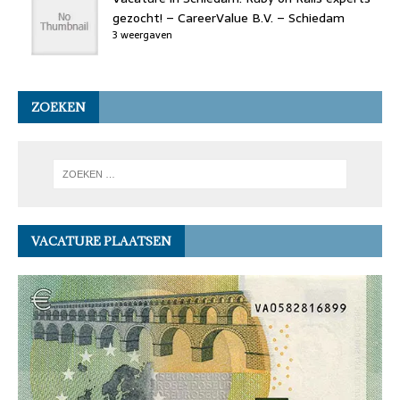
gezocht! – CareerValue B.V. – Schiedam
3 weergaven
ZOEKEN
VACATURE PLAATSEN