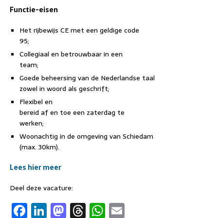
Functie-eisen
Het rijbewijs CE met een geldige code
95;
Collegiaal en betrouwbaar in een
team;
Goede beheersing van de Nederlandse taal
zowel in woord als geschrift;
Flexibel en
bereid af en toe een zaterdag te
werken;
Woonachtig in de omgeving van Schiedam
(max. 30km).
Lees hier meer
Deel deze vacature:
F
Li
M
T
W
E