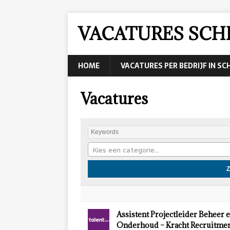
VACATURES SCH
HOME
VACATURES PER BEDRIJF IN S
Vacatures
Kies een categorie…
Assistent Projectleider Beheer 
Onderhoud – Kracht Recruitmen