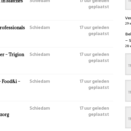
Schiedam
17 uur geleden
 in Matches
geplaatst
Ve
29 
Schiedam
17 uur geleden
Professionals
geplaatst
Be
– 
28 
Schiedam
17 uur geleden
r – Trigion
geplaatst
Schiedam
17 uur geleden
– Food&i –
geplaatst
Schiedam
17 uur geleden
geplaatst
zorg