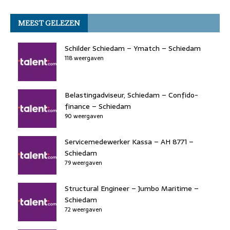
a
n
a
h
h
m
o
n
p
c
k
st
re
at
ai
k
MEEST GELEZEN
e
e
o
a
s
l
b
dI
d
d
A
Schilder Schiedam – Ymatch – Schiedam
o
n
118 weergaven
o
s
p
o
n
p
k
Belastingadviseur, Schiedam – Confido-
finance – Schiedam
90 weergaven
Servicemedewerker Kassa – AH 8771 –
Schiedam
79 weergaven
Structural Engineer – Jumbo Maritime –
Schiedam
72 weergaven