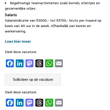
Regelmatige teamactiviteiten zoals borrels, etentjes en
gezamenlijke uitjes.
Salaris
Salarisindicatie van €3000,- tot €3750,- bruto per maand op
basis van 40 uur in de week. Afhankelijk van kennis en
werkervaring.
Lees hier meer
Deel deze vacature:
F
Li
M
T
W
E
a
n
a
h
h
m
c
k
st
re
at
ai
e
e
o
a
s
l
b
dI
d
d
A
Deel deze vacature:
F
Li
M
T
W
E
o
n
o
s
p