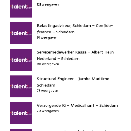
o
n
121 weergaven
o
s
p
o
n
p
k
Belastingadviseur, Schiedam – Confido-
finance – Schiedam
91 weergaven
Servicemedewerker Kassa – Albert Heijn
Nederland – Schiedam
80 weergaven
Structural Engineer – Jumbo Maritime –
Schiedam
75 weergaven
Verzorgende IG – Medicalhunt – Schiedam
70 weergaven