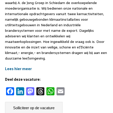
waarbij A. de Jong Groep in Schiedam de overkoepelende
moederorganisatie is. Wij bedienen onze nationale en
internationale opdrachtgevers vanuit twee kernactiviteiten,
namelijk gebouwgebonden klimaatinstallaties voor
utiliteitsgebouwen in Nederland en industriële
brandersystemen voor met name de export. Dagelijks
adviseren wij klanten en ontwikkelen wij
maatwerkoplossingen. Hoe ingewikkeld de vraag ook is. Door
innovatie en de inzet van veilige, schone en efficiënte
klimaat,- energie,- en brandersystemen dragen wij bij aan een
duurzame leefomgeving.
Lees hier meer
Deel deze vacature:
F
Li
M
T
W
E
a
n
a
h
h
m
c
k
st
re
at
ai