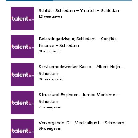
e
e
o
a
s
l
b
dI
d
d
A
Schilder Schiedam – Ymatch – Schiedam
o
n
121 weergaven
o
s
p
o
n
p
k
Belastingadviseur, Schiedam – Confido
Finance – Schiedam
91 weergaven
Servicemedewerker Kassa – Albert Heijn –
Schiedam
80 weergaven
Structural Engineer – Jumbo Maritime –
Schiedam
73 weergaven
Verzorgende IG – Medicalhunt – Schiedam
69 weergaven