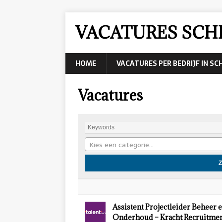
VACATURES SCH
HOME
VACATURES PER BEDRIJF IN S
Vacatures
Kies een categorie…
Assistent Projectleider Beheer 
Onderhoud – Kracht Recruitmen