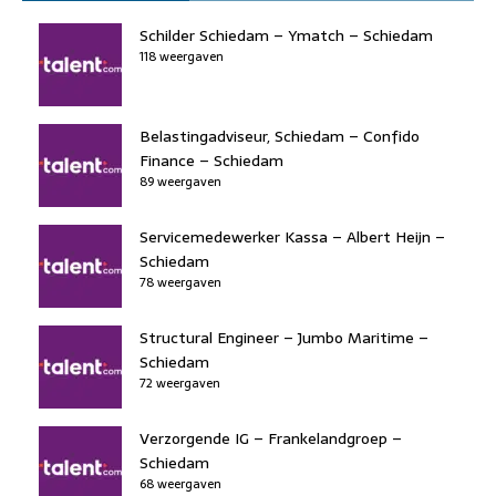
e
e
o
a
s
l
b
dI
d
d
A
Schilder Schiedam – Ymatch – Schiedam
o
n
118 weergaven
o
s
p
o
n
p
k
Belastingadviseur, Schiedam – Confido
Finance – Schiedam
89 weergaven
Servicemedewerker Kassa – Albert Heijn –
Schiedam
78 weergaven
Structural Engineer – Jumbo Maritime –
Schiedam
72 weergaven
Verzorgende IG – Frankelandgroep –
Schiedam
68 weergaven