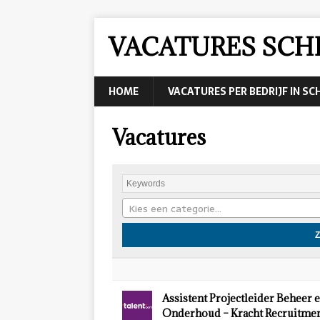
VACATURES SCH
HOME
VACATURES PER BEDRIJF IN S
Vacatures
Kies een categorie…
Assistent Projectleider Beheer 
Onderhoud – Kracht Recruitmen