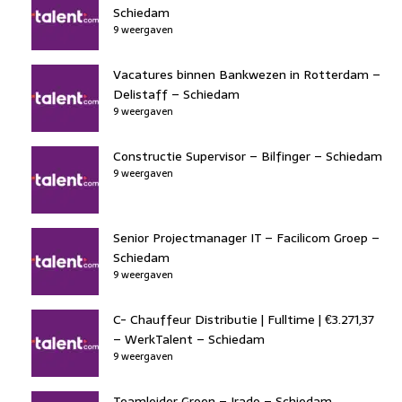
Schiedam
9 weergaven
Vacatures binnen Bankwezen in Rotterdam –
Delistaff – Schiedam
9 weergaven
Constructie Supervisor – Bilfinger – Schiedam
9 weergaven
Senior Projectmanager IT – Facilicom Groep –
Schiedam
9 weergaven
C- Chauffeur Distributie | Fulltime | €3.271,37
– WerkTalent – Schiedam
9 weergaven
Teamleider Groen – Irado – Schiedam