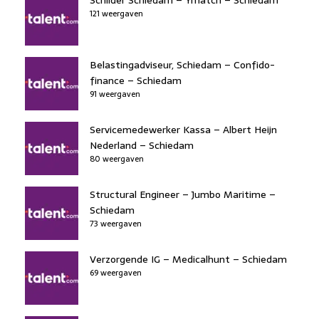
b
dI
d
d
A
o
n
121 weergaven
o
s
p
o
n
p
k
Belastingadviseur, Schiedam – Confido-
finance – Schiedam
91 weergaven
Servicemedewerker Kassa – Albert Heijn
Nederland – Schiedam
80 weergaven
Structural Engineer – Jumbo Maritime –
Schiedam
73 weergaven
Verzorgende IG – Medicalhunt – Schiedam
69 weergaven