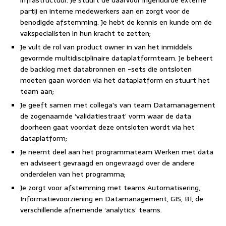
infrastructuur. Je stuurt de daarvoor ingehuurde externe
partij en interne medewerkers aan en zorgt voor de
benodigde afstemming. Je hebt de kennis en kunde om de
vakspecialisten in hun kracht te zetten;
Je vult de rol van product owner in van het inmiddels
gevormde multidisciplinaire dataplatformteam. Je beheert
de backlog met databronnen en -sets die ontsloten
moeten gaan worden via het dataplatform en stuurt het
team aan;
Je geeft samen met collega's van team Datamanagement
de zogenaamde ‘validatiestraat’ vorm waar de data
doorheen gaat voordat deze ontsloten wordt via het
dataplatform;
Je neemt deel aan het programmateam Werken met data
en adviseert gevraagd en ongevraagd over de andere
onderdelen van het programma;
Je zorgt voor afstemming met teams Automatisering,
Informatievoorziening en Datamanagement, GIS, BI, de
verschillende afnemende ‘analytics’ teams.