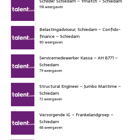
b
dI
d
d
A
Schilder Schiedam – Ymatch – Schiedam
o
n
118 weergaven
o
s
p
o
n
p
k
Belastingadviseur, Schiedam – Confido-
finance – Schiedam
90 weergaven
Servicemedewerker Kassa – AH 8771 –
Schiedam
79 weergaven
Structural Engineer – Jumbo Maritime –
Schiedam
72 weergaven
Verzorgende IG – Frankelandgroep –
Schiedam
68 weergaven