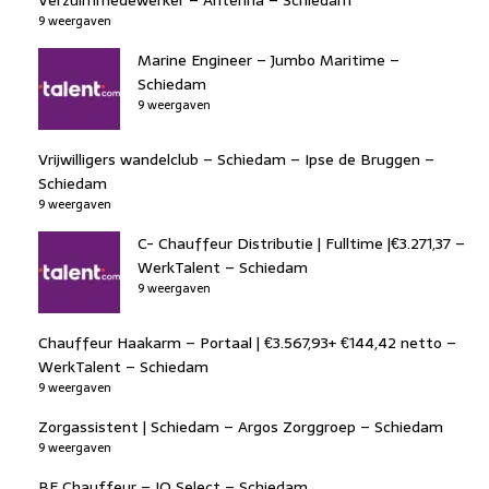
9 weergaven
Marine Engineer – Jumbo Maritime –
Schiedam
9 weergaven
Vrijwilligers wandelclub – Schiedam – Ipse de Bruggen –
Schiedam
9 weergaven
C- Chauffeur Distributie | Fulltime |€3.271,37 –
WerkTalent – Schiedam
9 weergaven
Chauffeur Haakarm – Portaal | €3.567,93+ €144,42 netto –
WerkTalent – Schiedam
9 weergaven
Zorgassistent | Schiedam – Argos Zorggroep – Schiedam
9 weergaven
BE Chauffeur – IQ Select – Schiedam