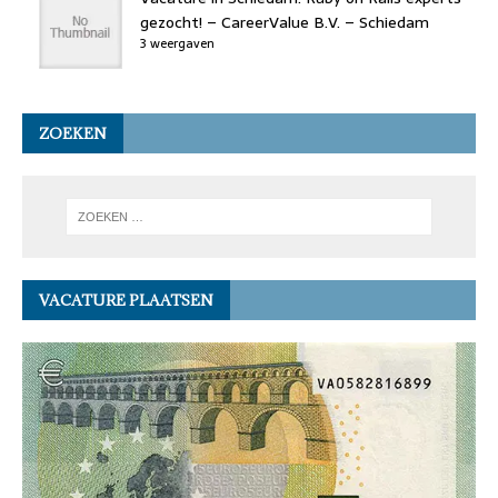
gezocht! – CareerValue B.V. – Schiedam
3 weergaven
ZOEKEN
VACATURE PLAATSEN