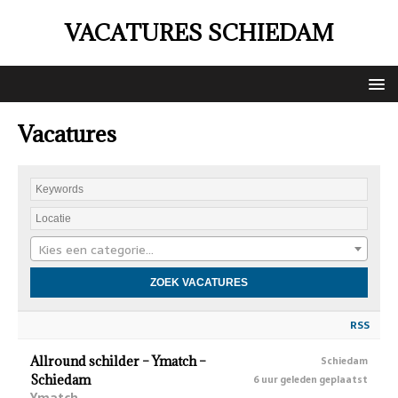
VACATURES SCHIEDAM
Vacatures
Kies een categorie…
RSS
Allround schilder – Ymatch –
Schiedam
Schiedam
6 uur geleden geplaatst
Ymatch