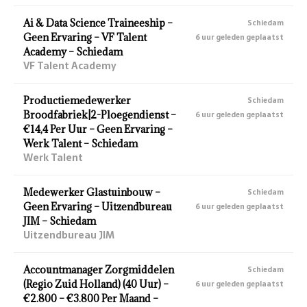
Ai & Data Science Traineeship –
Schiedam
Geen Ervaring – VF Talent
6 uur geleden geplaatst
Academy – Schiedam
VF Talent Academy
Productiemedewerker
Schiedam
Broodfabriek|2-Ploegendienst –
6 uur geleden geplaatst
€14,4 Per Uur – Geen Ervaring –
Werk Talent – Schiedam
Werk Talent
Medewerker Glastuinbouw –
Schiedam
Geen Ervaring – Uitzendbureau
6 uur geleden geplaatst
JIM – Schiedam
Uitzendbureau JIM
Accountmanager Zorgmiddelen
Schiedam
(Regio Zuid Holland) (40 Uur) –
6 uur geleden geplaatst
€2.800 – €3.800 Per Maand –