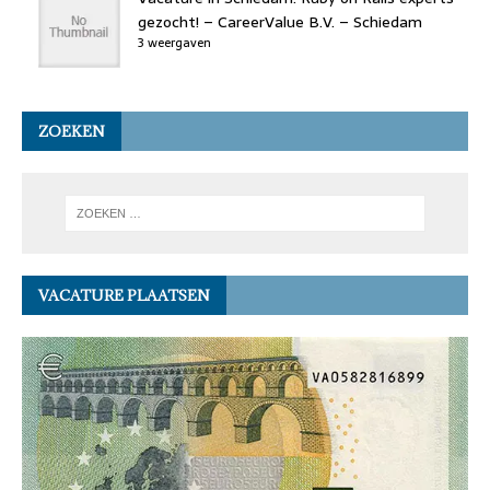
gezocht! – CareerValue B.V. – Schiedam
3 weergaven
ZOEKEN
VACATURE PLAATSEN