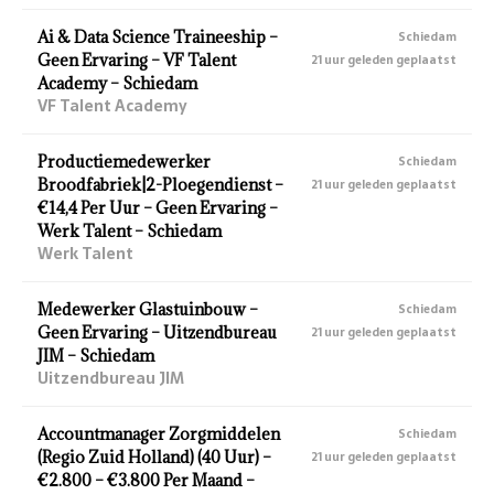
Ai & Data Science Traineeship –
Schiedam
Geen Ervaring – VF Talent
21 uur geleden geplaatst
Academy – Schiedam
VF Talent Academy
Productiemedewerker
Schiedam
Broodfabriek|2-Ploegendienst –
21 uur geleden geplaatst
€14,4 Per Uur – Geen Ervaring –
Werk Talent – Schiedam
Werk Talent
Medewerker Glastuinbouw –
Schiedam
Geen Ervaring – Uitzendbureau
21 uur geleden geplaatst
JIM – Schiedam
Uitzendbureau JIM
Accountmanager Zorgmiddelen
Schiedam
(Regio Zuid Holland) (40 Uur) –
21 uur geleden geplaatst
€2.800 – €3.800 Per Maand –