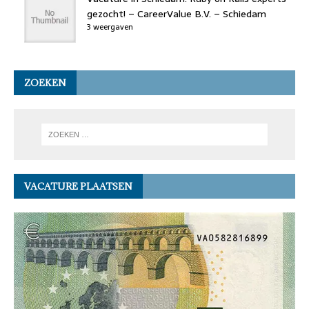
gezocht! – CareerValue B.V. – Schiedam
3 weergaven
ZOEKEN
VACATURE PLAATSEN