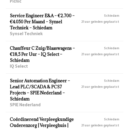
Picnic
Service Engineer E&A – €2.700 –
Schiedam
€4.050 Per Maand – Synsel
21 uur geleden geplaatst
Techniek – Schiedam
Synsel Techniek
Chauffeur C Zuig/Blaaswagens –
Schiedam
€18,5 Per Uur – IQ Select –
21 uur geleden geplaatst
Schiedam
IQ Select
Senior Automation Engineer –
Schiedam
Lead PLC/SCADA & PCS7
21 uur geleden geplaatst
Projects – SPIE Nederland –
Schiedam
SPIE Nederland
Coördinerend Verpleegkundige
Schiedam
Ouderenzorg | Verpleeghuis |
21 uur geleden geplaatst