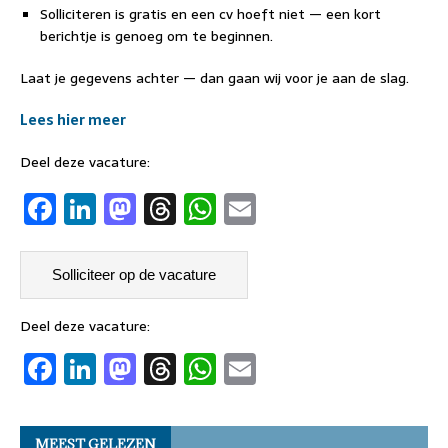
Solliciteren is gratis en een cv hoeft niet — een kort
berichtje is genoeg om te beginnen.
Laat je gegevens achter — dan gaan wij voor je aan de slag.
Lees hier meer
Deel deze vacature:
F
Li
M
T
W
E
a
n
a
h
h
m
c
k
st
re
at
ai
e
e
o
a
s
l
b
dI
d
d
A
Deel deze vacature:
F
Li
M
T
W
E
o
n
o
s
p
a
n
a
h
h
m
o
n
p
c
k
st
re
at
ai
k
MEEST GELEZEN