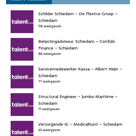
e
e
o
a
s
l
b
dI
d
d
A
Schilder Schiedam – De Flextra-Groep –
o
n
o
s
p
Schiedam
118 weergaven
o
n
p
k
Belastingadviseur, Schiedam – Confido
Finance – Schiedam
88 weergaven
Servicemedewerker Kassa – Albert Heijn –
Schiedam
77 weergaven
Structural Engineer – Jumbo Maritime –
Schiedam
71 weergaven
Verzorgende IG – Medicalhunt – Schiedam
65 weergaven