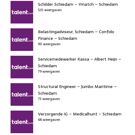
b
dI
d
d
A
Schilder Schiedam – Ymatch – Schiedam
o
n
120 weergaven
o
s
p
o
n
p
k
Belastingadviseur, Schiedam – Confido
Finance – Schiedam
90 weergaven
Servicemedewerker Kassa – Albert Heijn –
Schiedam
79 weergaven
Structural Engineer – Jumbo Maritime –
Schiedam
73 weergaven
Verzorgende IG – Medicalhunt – Schiedam
68 weergaven