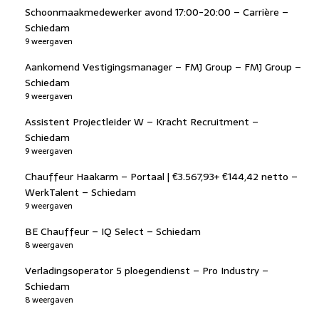
Schoonmaakmedewerker avond 17:00-20:00 – Carrière –
Schiedam
9 weergaven
Aankomend Vestigingsmanager – FMJ Group – FMJ Group –
Schiedam
9 weergaven
Assistent Projectleider W – Kracht Recruitment –
Schiedam
9 weergaven
Chauffeur Haakarm – Portaal | €3.567,93+ €144,42 netto –
WerkTalent – Schiedam
9 weergaven
BE Chauffeur – IQ Select – Schiedam
8 weergaven
Verladingsoperator 5 ploegendienst – Pro Industry –
Schiedam
8 weergaven