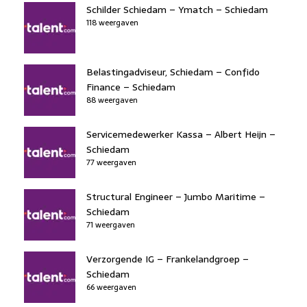
b
dI
d
d
A
Schilder Schiedam – Ymatch – Schiedam
o
n
118 weergaven
o
s
p
o
n
p
k
Belastingadviseur, Schiedam – Confido
Finance – Schiedam
88 weergaven
Servicemedewerker Kassa – Albert Heijn –
Schiedam
77 weergaven
Structural Engineer – Jumbo Maritime –
Schiedam
71 weergaven
Verzorgende IG – Frankelandgroep –
Schiedam
66 weergaven