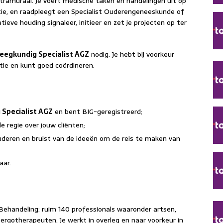
ntramuraal. Je voert medische taken en handelingen uit op
tie, en raadpleegt een Specialist Ouderengeneeskunde of
tieve houding signaleer, initieer en zet je projecten op ter
eegkundig Specialist AGZ
nodig. Je hebt bij voorkeur
ctie en kunt goed coördineren.
 Specialist AGZ
en bent BIG-geregistreerd;
 regie over jouw cliënten;
uderen en bruist van de ideeën om de reis te maken van
aar.
Behandeling: ruim 140 professionals waaronder artsen,
ergotherapeuten. Je werkt in overleg en naar voorkeur in