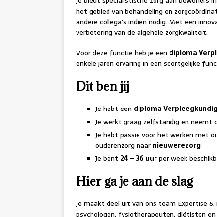
Je biedt specialistische zorg aan bewoners i
het gebied van behandeling en zorgcoördina
andere collega's indien nodig. Met een innova
verbetering van de algehele zorgkwaliteit.
Voor deze functie heb je een
diploma Verpl
enkele jaren ervaring in een soortgelijke fun
Dit ben jij
Je hebt een
diploma Verpleegkundig
Je werkt graag zelfstandig en neemt de
Je hebt passie voor het werken met o
ouderenzorg naar
nieuwerezorg
;
Je bent
24 – 36 uur
per week beschikb
Hier ga je aan de slag
Je maakt deel uit van ons team Expertise & 
psychologen, fysiotherapeuten, diëtisten en 