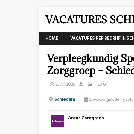
VACATURES SCH
HOME
VACATURES PER BEDRIJF IN S
Verpleegkundig Spe
Zorggroep – Schi
23 juli 2026
0
Schiedam
2 weken geleden gepla
Argos Zorggroep