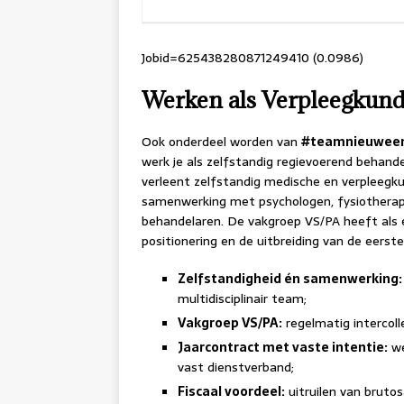
Jobid=625438280871249410 (0.0986)
Werken als Verpleegkundi
Ook onderdeel worden van
#teamnieuween
werk je als zelfstandig regievoerend behande
verleent zelfstandig medische en verpleegk
samenwerking met psychologen, fysiothera
behandelaren. De vakgroep VS/PA heeft als 
positionering en de uitbreiding van de eerste 
Zelfstandigheid én samenwerking:
multidisciplinair team;
Vakgroep VS/PA:
regelmatig intercolle
Jaarcontract met vaste intentie:
we
vast dienstverband;
Fiscaal voordeel:
uitruilen van brutos