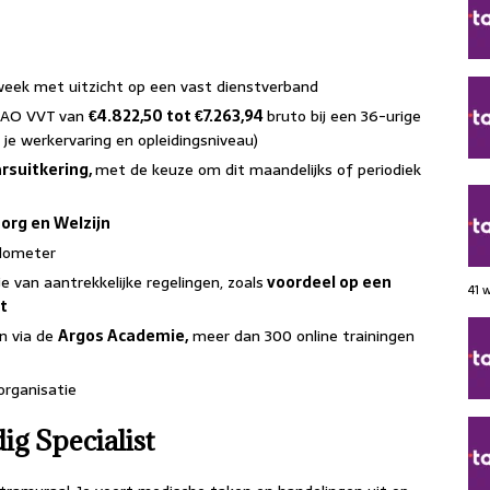
week met uitzicht op een vast dienstverband
 CAO VVT van
€4.822,50 tot €7.263,94
bruto bij een 36-urige
 je werkervaring en opleidingsniveau)
rsuitkering,
met de keuze om dit maandelijks of periodiek
org en Welzijn
ilometer
 van aantrekkelijke regelingen, zoals
voordeel op een
41 
t
en via de
Argos Academie,
meer dan 300 online trainingen
organisatie
ig Specialist