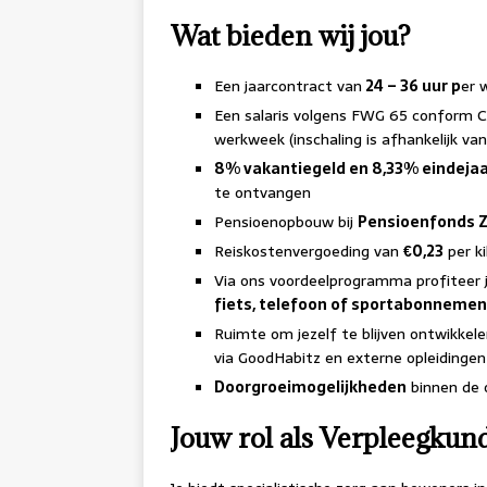
Wat bieden wij jou?
Een jaarcontract van
24 – 36 uur p
er 
Een salaris volgens FWG 65 conform
werkweek (inschaling is afhankelijk van
8% vakantiegeld en 8,33% eindejaa
te ontvangen
Pensioenopbouw bij
Pensioenfonds Z
Reiskostenvergoeding van
€0,23
per k
Via ons voordeelprogramma profiteer je
fiets, telefoon of sportabonnemen
Ruimte om jezelf te blijven ontwikkel
via GoodHabitz en externe opleidingen
Doorgroeimogelijkheden
binnen de 
Jouw rol als Verpleegkund