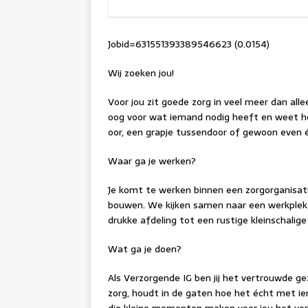
Jobid=631551393389546623 (0.0154)
Wij zoeken jou!
Voor jou zit goede zorg in veel meer dan alle
oog voor wat iemand nodig heeft en weet hoe
oor, een grapje tussendoor of gewoon even éch
Waar ga je werken?
Je komt te werken binnen een zorgorganisati
bouwen. We kijken samen naar een werkplek die
drukke afdeling tot een rustige kleinschalige s
Wat ga je doen?
Als Verzorgende IG ben jij het vertrouwde gez
zorg, houdt in de gaten hoe het écht met ie