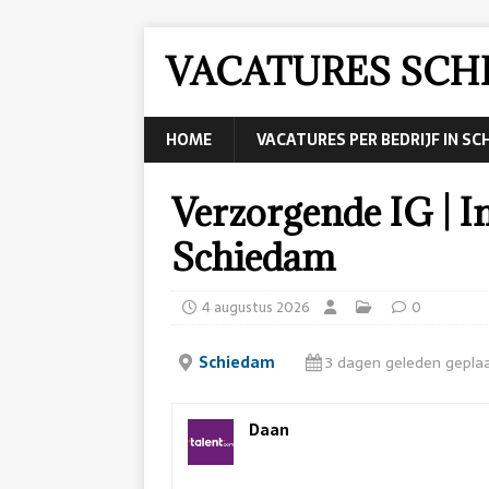
VACATURES SCH
HOME
VACATURES PER BEDRIJF IN S
Verzorgende IG | I
Schiedam
4 augustus 2026
0
Schiedam
3 dagen geleden gepla
Daan