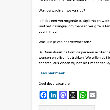
die kleine momenten maken voor jou het vers
Wat verwachten we van jou?
Je hebt een Verzorgende IG diploma en werkt
vind het belangrijk om mensen veilig te laten
daarin mee.
Wat kun je van ons verwachten?
Bij Daan draait het om de persoon achter h
wensen en blijven betrokken. We willen dat je 
anderen, dus vinden wij het niet meer dan lo
Lees hier meer
Deel deze vacature:
F
Li
M
T
W
E
a
n
a
h
h
m