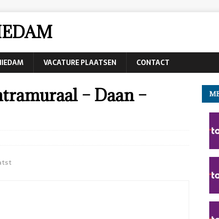
IEDAM
CHIEDAM
VACATURE PLAATSEN
CONTACT
ntramuraal – Daan –
ME
atst