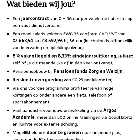
Wat bieden wij jou?
Een
jaarcontract
van 0 – 36 uur per week met uitzicht op
een vast dienstverband;
Een mooi salaris volgens FWG 35 conform CAO VVT van
€2.663,54 tot €3.592,96
bij 36 uur (inschaling is afhankelijk
van je ervaring en opleidingsniveau);
8% vakantiegeld en 8,33% eindejaarsuitkering,
je kiest
zelf of je dit maandelijks of in één keer ontvangt;
Pensioenopbouw bij
Pensioenfonds Zorg en Welzijn;
Reiskostenvergoeding
van €0,23 per kilometer;
Via ons voordeelprogramma profiteer je van hoge
kortingen op onder andere een fiets, telefoon of
sportabonnement;
Veel aandacht voor jouw ontwikkeling via de
Argos
Academie
, meer dan 300 online trainingen via GoodHabitz
en ruimte voor externe scholing;
Mogelijkheid om
door te groeien
naar helpende plus,
verzorgende IG of verpleegkundige.