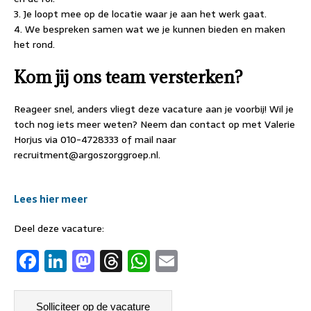
3. Je loopt mee op de locatie waar je aan het werk gaat.
4. We bespreken samen wat we je kunnen bieden en maken
het rond.
Kom jij ons team versterken?
Reageer snel, anders vliegt deze vacature aan je voorbij! Wil je
toch nog iets meer weten? Neem dan contact op met Valerie
Horjus via 010-4728333 of mail naar
recruitment@argoszorggroep.nl.
Lees hier meer
Deel deze vacature:
F
Li
M
T
W
E
a
n
a
h
h
m
c
k
st
re
at
ai