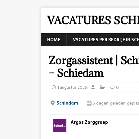
VACATURES SCH
HOME
VACATURES PER BEDRIJF IN S
Zorgassistent | Sc
– Schiedam
1 augustus 2026
0
Schiedam
5 dagen geleden gepla
Argos Zorggroep