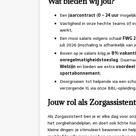
Wat bieden wij jou?
Een
jaarcontract
(
0 – 24 uur
mogelijk
Vastigheid in onze hechte teams óf in
werkt;
Een mooi salaris volgens schaal
FWG 
juli 2026 (inschaling is afhankelijk van 
Boven op je salaris krijg je
8% vakanti
onregelmatigheidstoeslag
. Daarna
Welzijn
en bieden we extra
voordeel 
sportabonnement
;
Doorgroeien tot helpende via een schol
verzorgende IG via onze BBL-opleiding
Jouw rol als Zorgassistent
Als Zorgassistent ben je er elke dag voor on
het zorgbehandelplan, en doet ook lichte h
kleine dingen: je stimuleert bewoners en help