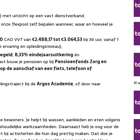
) met uitzicht op een vast dienstverband;
 onze flexpool zelf bepalen wanneer, waar en hoeveel je
20
CAO VVT van
€2.488,17 tot €3.064,53
bij 36 uur, vanaf 1
je ervaring en opleidingsniveau);
egeld
,
8,33% eindejaarsuitkering
én
ast bouw je pensioen op bij
Pensioenfonds Zorg en
op de aanschaf van een fiets, telefoon of
41 
ingstraject bij de
Argos Academie
, of door naar
.
ze bewoners. Je helpt bij wassen, aankleden en eten volgens
uishoudelijke werkzaamheden. Daarnaast heb je oog voor de
t bij activiteiten die hun dag prettig maken. Dat doe je