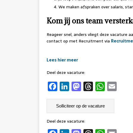
We maken afspraken over salaris, sta
Kom jij ons team verster
Reageer snel, anders vliegt deze vacature a
contact op met Recruitment via
Recruitme
Lees hier meer
Deel deze vacature:
F
Li
M
T
W
E
a
n
a
h
h
m
c
k
st
re
at
ai
e
e
o
a
s
l
b
dI
d
d
A
Deel deze vacature: