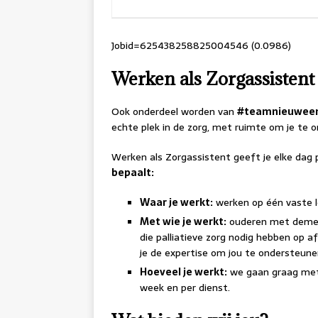
Jobid=625438258825004546 (0.0986)
Werken als Zorgassistent
Ook onderdeel worden van
#teamnieuween
echte plek in de zorg, met ruimte om je te on
Werken als Zorgassistent geeft je elke dag 
bepaalt:
Waar je werkt:
werken op één vaste l
Met wie je werkt:
ouderen met demen
die palliatieve zorg nodig hebben op a
je de expertise om jou te ondersteunen
Hoeveel je werkt:
we gaan graag met 
week en per dienst.