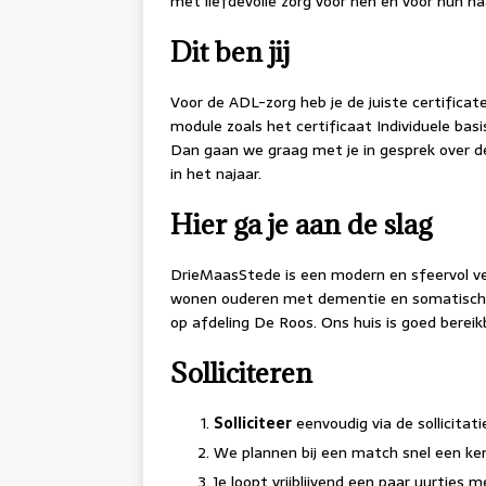
met liefdevolle zorg voor hen en voor hun naa
Dit ben jij
Voor de ADL-zorg heb je de juiste certificat
module zoals het certificaat Individuele basis
Dan gaan we graag met je in gesprek over d
in het najaar.
Hier ga je aan de slag
DrieMaasStede is een modern en sfeervol ve
wonen ouderen met dementie en somatische 
op afdeling De Roos. Ons huis is goed bereik
Solliciteren
Solliciteer
eenvoudig via de sollicitati
We plannen bij een match snel een ke
Je loopt vrijblijvend een paar uurtjes