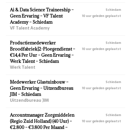
Ai & Data Science Traineeship –
Schiedam
Geen Ervaring – VF Talent
10 uur geleden geplaatst
Academy – Schiedam
VF Talent Academy
Productiemedewerker
Schiedam
Broodfabriek|2-Ploegendienst –
10 uur geleden geplaatst
€14,4 Per Uur – Geen Ervaring –
Werk Talent – Schiedam
Werk Talent
Medewerker Glastuinbouw –
Schiedam
Geen Ervaring – Uitzendbureau
10 uur geleden geplaatst
JIM – Schiedam
Uitzendbureau JIM
Accountmanager Zorgmiddelen
Schiedam
(Regio Zuid Holland) (40 Uur) –
10 uur geleden geplaatst
€2.800 – €3.800 Per Maand –