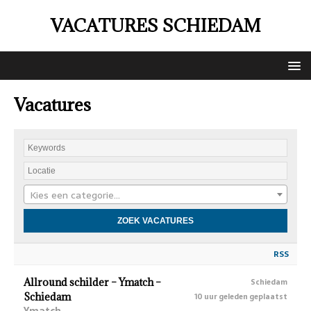
VACATURES SCHIEDAM
Vacatures
Kies een categorie…
RSS
Allround schilder – Ymatch –
Schiedam
Schiedam
10 uur geleden geplaatst
Ymatch