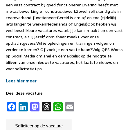
een vast contract bij goed functionerenErvaring heeft met
metaalbewerking of constructiewerkZowel zelfstandig als in
teamverband functioneertBereid is om af en toe (tijdelijk)
iets langer te werkenNederlands of Engels)Ook hebben wij
veel beschikbare vacatures waarbij je kans maakt op een vast
contract, als jij jezelf onmisbaar maakt voor onze
opdrachtgevers.Wil je opleidingen en trainingen volgen om
verder te komen? Of zoek je een vaste baan?Volg QPS Works
op Social Media om snel en gemakkelijk op de hoogte te
blijven van onze nieuwste vacatures, het laatste nieuws en
voor sollicitatietips.
Lees hier meer
Deel deze vacature:
F
Li
M
T
W
E
a
n
a
h
h
m
c
k
st
re
at
ai