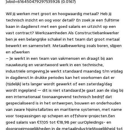
Jobid=616450479297535928 (0.0167)
Wil jij werken met groot en hoogwaardig metaal? Heb jij
technisch inzicht en oog voor detail? En zoek je een fulltime
baan in dagdienst met een goed salaris en uitzicht op een
vast contract? Werkzaamheden Als Constructiebankwerker
ben je een belangrijke schakel in het team dat groot metaal
bewerkt en samenstelt. Metaalbewerking zoals boren, slijpen
en afwerken
– Je werkt in een team van vakmensen en draagt bij aan
nauwkeurig en verantwoord werk in een technische,
industriële omgeving.Je werkt standaard maandag t/m vrijdag
in dagdienst.In drukke periodes kan het voorkomen dat er
(tijdelijk) iets langer wordt gewerkt of een zaterdag/dag
wordt ingepland — dit is niet standaard.Je gaat aan de slag bij
een internationaal toonaangevend technisch bedrijf dat
gespecialiseerd is in het ontwerpen, bouwen en onderhouden
van zware hijsinstallaties en maritieme systemen, met name
voor toepassingen op schepen en offshore-projecten.Een
goed salaris van €17,05 tot €18,98 per uurOpleidings- en
doorgroeimogelijkheden in de metaalindustrieMogelijkheid tot